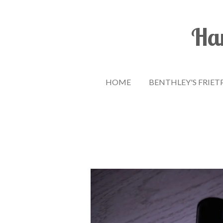
Ga
direct
Han
naar
de
hoofdinhoud
HOME
BENTHLEY'S FRIET