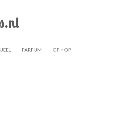
s.nl
TUEEL
PARFUM
OP = OP