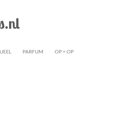
s.nl
TUEEL
PARFUM
OP = OP