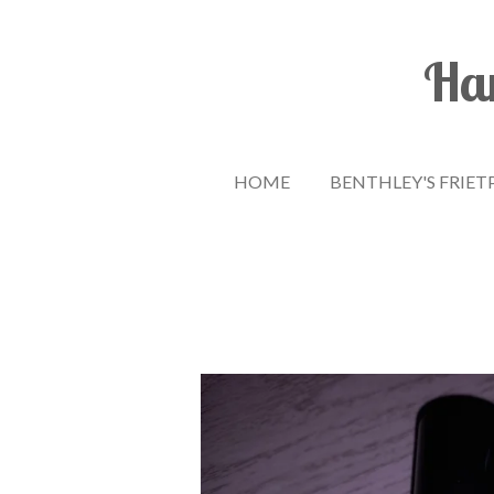
Ga
direct
Han
naar
de
hoofdinhoud
HOME
BENTHLEY'S FRIET