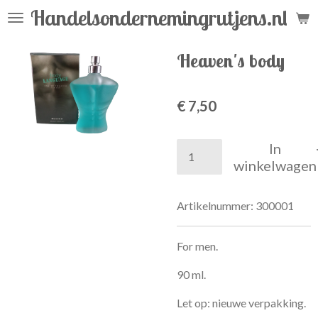
Handelsondernemingrutjens.nl
Ga
direct
naar
Heaven's body
de
hoofdinhoud
€ 7,50
In
winkelwagen
Artikelnummer:
300001
For men.
90 ml.
Let op: nieuwe verpakking.