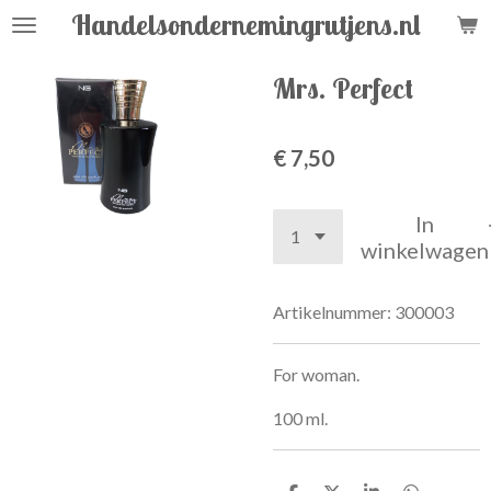
Handelsondernemingrutjens.nl
Ga
direct
naar
Mrs. Perfect
de
hoofdinhoud
€ 7,50
In
winkelwagen
Artikelnummer:
300003
For woman.
100 ml.