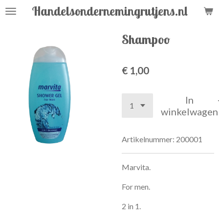
Handelsondernemingrutjens.nl
Ga
direct
naar
Shampoo
de
hoofdinhoud
€ 1,00
In
winkelwagen
Artikelnummer:
200001
Marvita.
For men.
2 in 1.