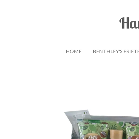
Ga
direct
Han
naar
de
hoofdinhoud
HOME
BENTHLEY'S FRIET