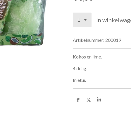
In winkelwag
Artikelnummer:
200019
Kokos en lime.
4 delig.
In etui.
D
D
S
e
e
h
l
e
a
e
l
r
n
e