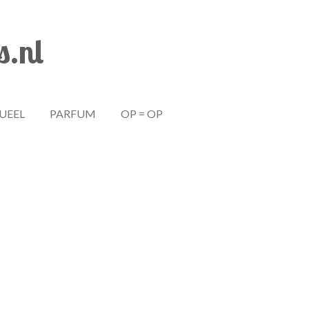
s.nl
TUEEL
PARFUM
OP = OP