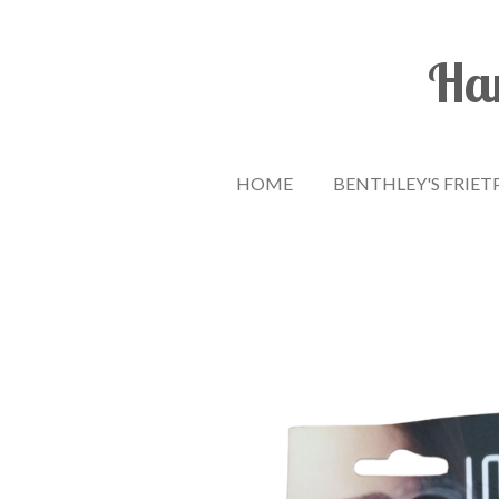
Ga
direct
Han
naar
de
hoofdinhoud
HOME
BENTHLEY'S FRIET