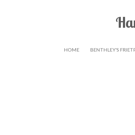
Ga
direct
Han
naar
de
hoofdinhoud
HOME
BENTHLEY'S FRIET