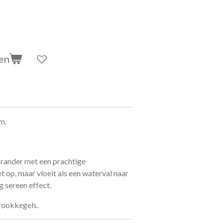
en
m.
rander met een prachtige
t op, maar vloeit als een waterval naar
g sereen effect.
rookkegels.