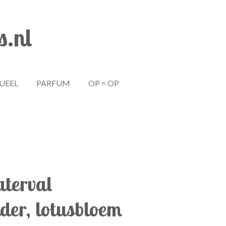
s.nl
TUEEL
PARFUM
OP = OP
terval
der, lotusbloem