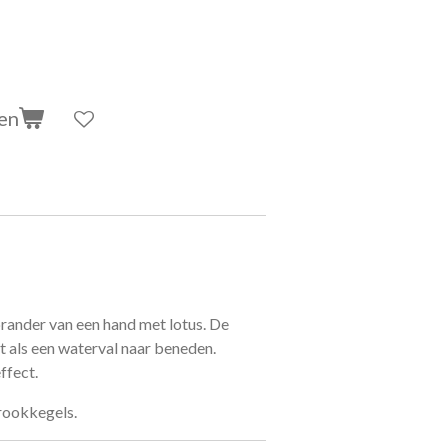
en
ander van een hand met lotus. De
it als een waterval naar beneden.
ffect.
rookkegels.