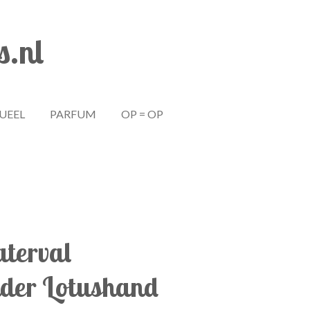
s.nl
TUEEL
PARFUM
OP = OP
terval
der Lotushand