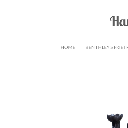
Ga
direct
Han
naar
de
hoofdinhoud
HOME
BENTHLEY'S FRIET