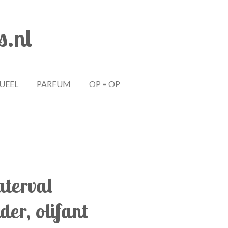
s.nl
TUEEL
PARFUM
OP = OP
terval
er, olifant