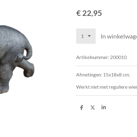
€ 22,95
In winkelwag
Artikelnummer:
200010
Afmetingen: 15x18x8 cm.
Werkt niet met reguliere wie
D
D
S
e
e
h
l
e
a
e
l
r
n
e