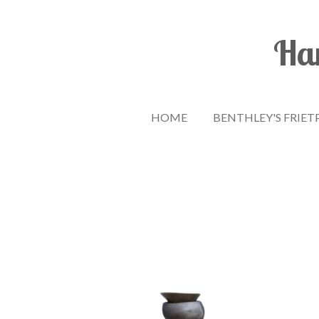
Ga
direct
Han
naar
de
hoofdinhoud
HOME
BENTHLEY'S FRIET