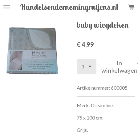
Handelsondernemingrutjens.nl
Ga
direct
naar
baby wiegdeken
de
hoofdinhoud
€ 4,99
In
winkelwagen
Artikelnummer:
600005
Merk: Dreamline.
75 x 100 cm.
Grijs.