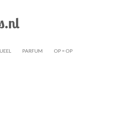
s.nl
TUEEL
PARFUM
OP = OP