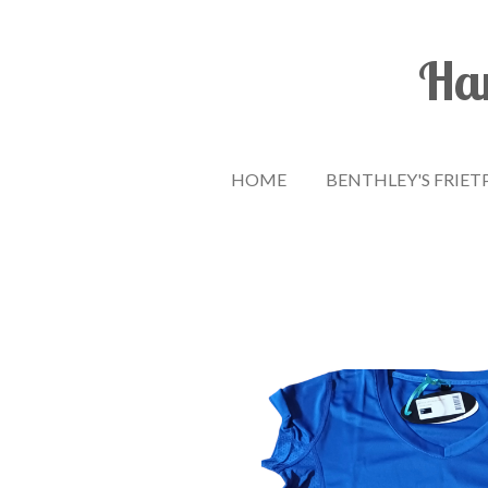
Ga
direct
Han
naar
de
hoofdinhoud
HOME
BENTHLEY'S FRIET