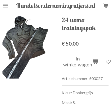
Handelsondernemingrutjens.nl
Ga
direct
naar
24 uomo
de
trainingspak
hoofdinhoud
€ 50,00
In
winkelwagen
Artikelnummer:
500027
Kleur: Donkergrijs.
Maat: S.