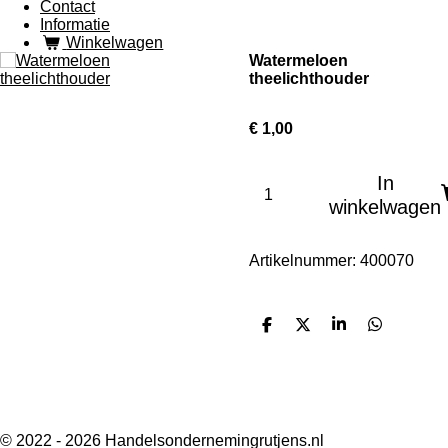
Contact
Informatie
Winkelwagen
Watermeloen
theelichthouder
€ 1,00
In
winkelwagen
Artikelnummer:
400070
D
D
S
D
e
e
h
e
l
e
a
l
e
l
r
e
n
e
n
F
I
W
a
n
h
© 2022 - 2026 Handelsondernemingrutjens.nl