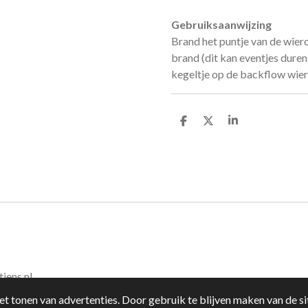
Gebruiksaanwijzing
Brand het puntje van de wiero
brand (dit kan eventjes duren)
kegeltje op de backflow wie
D
D
S
e
e
h
l
e
a
e
l
r
n
e
jens.nl
t tonen van advertenties. Door gebruik te blijven maken van de si