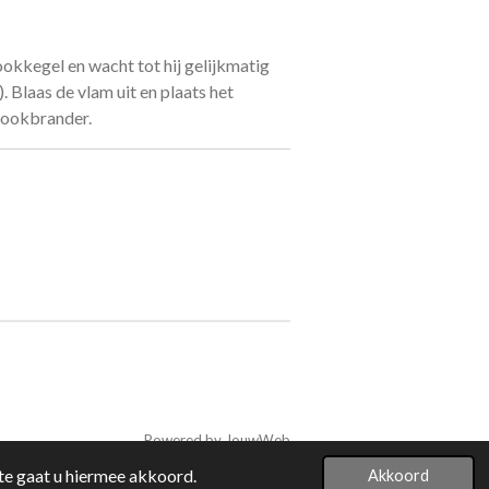
okkegel en wacht tot hij gelijkmatig
. Blaas de vlam uit en plaats het
rookbrander.
Powered by
JouwWeb
te gaat u hiermee akkoord.
Akkoord