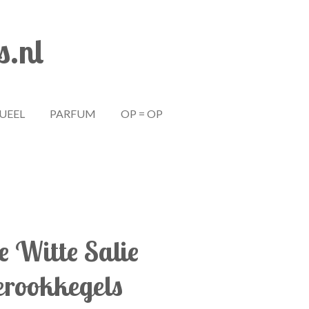
s.nl
TUEEL
PARFUM
OP = OP
e Witte Salie
erookkegels