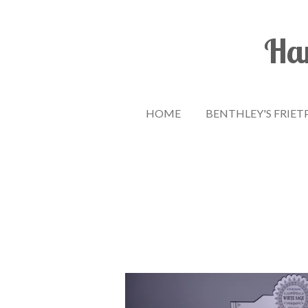
Ga
direct
Han
naar
de
hoofdinhoud
HOME
BENTHLEY'S FRIET