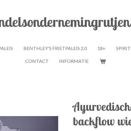
delsondernemingrutjen
PALEIS
BENTHLEY'S FRIETPALEIS 2.0
18+
SPIRI
CONTACT
INFORMATIE
Ayurvedisch
backflow wi