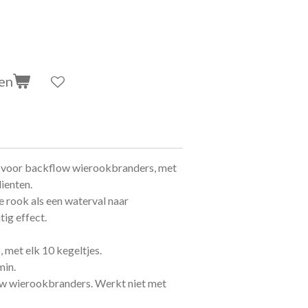
en
 voor backflow wierookbranders, met
dienten.
e rook als een waterval naar
ig effect.
 met elk 10 kegeltjes.
min.
ow wierookbranders. Werkt niet met