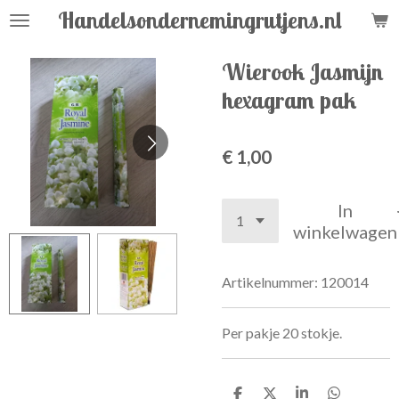
Handelsondernemingrutjens.nl
Ga
direct
naar
Wierook Jasmijn
de
hexagram pak
hoofdinhoud
€ 1,00
In
winkelwagen
Artikelnummer:
120014
Per pakje 20 stokje.
D
D
S
D