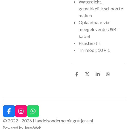
Waterdicht,
gemakkelijk schoon te
maken
Oplaadbaar via
meegeleverde USB-
kabel
Fluisterstil
Trilmodi: 10 + 1
D
D
S
D
e
e
h
e
l
e
a
l
e
l
r
e
n
e
n
F
I
W
a
n
h
© 2022 - 2026 Handelsondernemingrutjens.nl
c
s
a
Powered by
JouwWeb