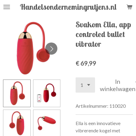
Handelsondernemingrutjens.nl
Ga
direct
naar
Svakom Ella, app
de
controled bullet
hoofdinhoud
vibrator
€ 69,99
In
winkelwagen
Artikelnummer:
110020
Ella is een innovatieve
vibrerende kogel met