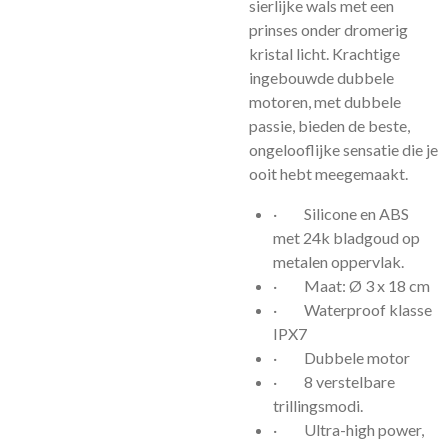
sierlijke wals met een
prinses onder dromerig
kristal licht. Krachtige
ingebouwde dubbele
motoren, met dubbele
passie, bieden de beste,
ongelooflijke sensatie die je
ooit hebt meegemaakt.
·
Silicone en ABS
met 24k bladgoud op
metalen oppervlak.
·
Maat: Ø 3 x 18 cm
·
Waterproof klasse
IPX7
·
Dubbele motor
·
8 verstelbare
trillingsmodi.
·
Ultra-high power,