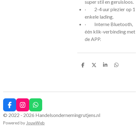
super stil en geruisloos.
·
2-4 uur plezier op 1
enkele lading.
·
Interne Bluetooth,
één klik-verbinding met
de APP.
D
D
S
D
e
e
h
e
l
e
a
l
e
l
r
e
n
e
n
F
I
W
a
n
h
© 2022 - 2026 Handelsondernemingrutjens.nl
c
s
a
Powered by
JouwWeb
e
t
t
b
a
s
o
g
A