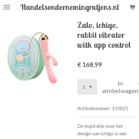
Handelsondernemingrutjens.nl
Ga
direct
naar
Zalo, ichigo,
de
rabbit vibrator
hoofdinhoud
with app control
€ 168,99
In
winkelwagen
Artikelnummer:
110025
De inspiratie voor het
design van Ichigo is een