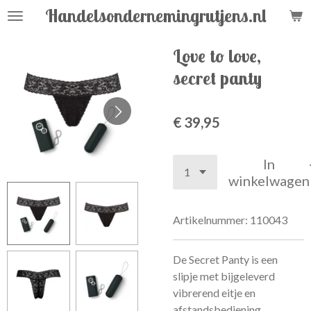
Handelsondernemingrutjens.nl
Ga
direct
naar
Love to love,
de
secret panty
hoofdinhoud
€ 39,95
In
winkelwagen
Artikelnummer:
110043
De Secret Panty is een
slipje met bijgeleverd
vibrerend eitje en
afstandsbediening.