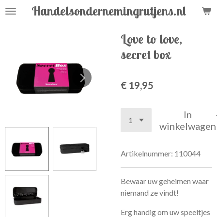
Handelsondernemingrutjens.nl
Ga
direct
naar
Love to love,
de
secret box
hoofdinhoud
€ 19,95
In
winkelwagen
Artikelnummer:
110044
Bewaar uw geheimen waar
niemand ze vindt!
Erg handig om uw speeltjes