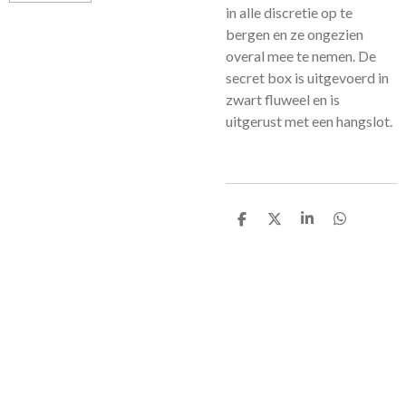
in alle discretie op te
bergen en ze ongezien
overal mee te nemen. De
secret box is uitgevoerd in
zwart fluweel en is
uitgerust met een hangslot.
D
D
S
D
e
e
h
e
l
e
a
l
e
l
r
e
n
e
n