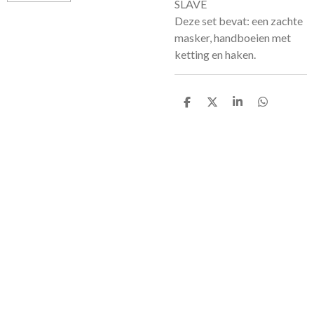
SLAVE
Deze set bevat: een zachte
masker, handboeien met
ketting en haken.
D
D
S
D
e
e
h
e
l
e
a
l
e
l
r
e
n
e
n