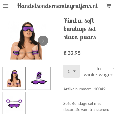
Handelsondernemingrutjens.nl
Ga
direct
naar
Rimba, soft
de
bandage set
hoofdinhoud
slave, paars
€ 32,95
In
winkelwagen
Artikelnummer:
110049
Soft Bondage set met
decoratie van strasstenen: