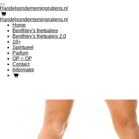
Ga
Handelsondernemingrutjens.nl
direct
naar
Handelsondernemingrutjens.nl
de
Home
hoofdinhoud
Benthley's frietpaleis
Benthley's frietpaleis 2.0
18+
Spiritueel
Parfum
OP = OP
Contact
Informatie