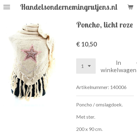
Handelsondernemingrutjens.nl
Ga
direct
naar
Poncho, licht roze
de
hoofdinhoud
€ 10,50
In
winkelwagen
Artikelnummer:
140006
Poncho / omslagdoek.
Met ster.
200 x 90 cm.