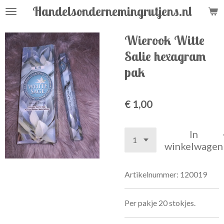
Handelsondernemingrutjens.nl
Ga
direct
naar
Wierook Witte
de
Salie hexagram
hoofdinhoud
pak
€ 1,00
In
winkelwagen
Artikelnummer:
120019
Per pakje 20 stokjes.